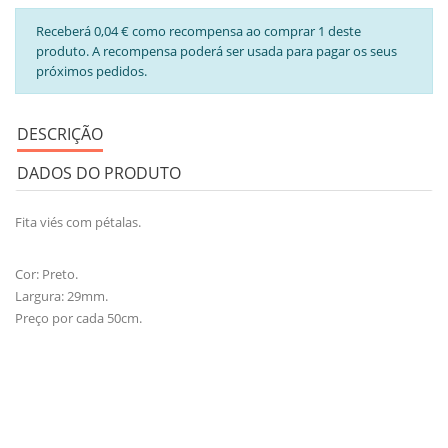
Receberá 0,04 € como recompensa ao comprar 1 deste
produto. A recompensa poderá ser usada para pagar os seus
próximos pedidos.
DESCRIÇÃO
DADOS DO PRODUTO
Fita viés com pétalas.
Cor: Preto.
Largura: 29mm.
Preço por cada 50cm.