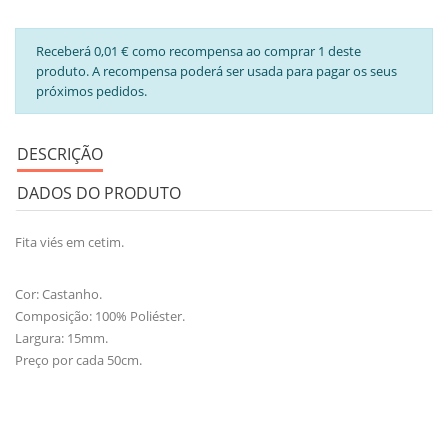
Receberá 0,01 € como recompensa ao comprar 1 deste
produto. A recompensa poderá ser usada para pagar os seus
próximos pedidos.
DESCRIÇÃO
DADOS DO PRODUTO
Fita viés em cetim.
Cor: Castanho.
Composição: 100% Poliéster.
Largura: 15mm.
Preço por cada 50cm.