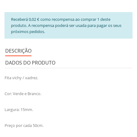
Receberá 0,02 € como recompensa ao comprar 1 deste
produto. A recompensa poderá ser usada para pagar os seus
próximos pedidos.
DESCRIÇÃO
DADOS DO PRODUTO
Fita vichy / xadrez.
Cor: Verde e Branco.
Largura: 15mm.
Preço por cada 50cm.