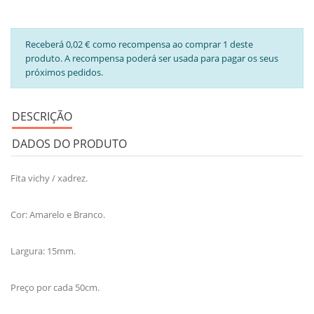
Receberá 0,02 € como recompensa ao comprar 1 deste
produto. A recompensa poderá ser usada para pagar os seus
próximos pedidos.
DESCRIÇÃO
DADOS DO PRODUTO
Fita vichy / xadrez.
Cor: Amarelo e Branco.
Largura: 15mm.
Preço por cada 50cm.