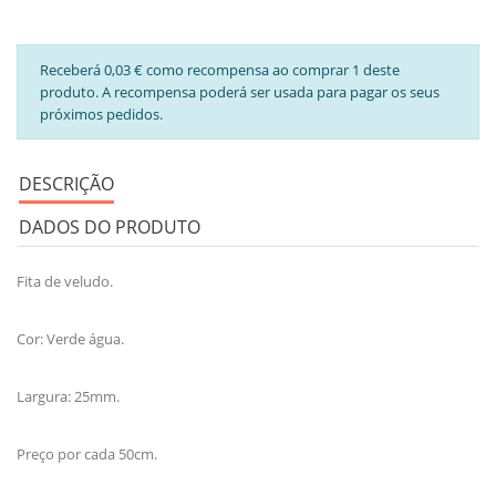
Receberá 0,03 € como recompensa ao comprar 1 deste
produto. A recompensa poderá ser usada para pagar os seus
próximos pedidos.
DESCRIÇÃO
DADOS DO PRODUTO
Fita de veludo.
Cor: Verde água.
Largura: 25mm.
Preço por cada 50cm.