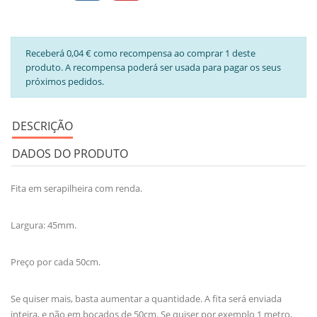
Receberá 0,04 € como recompensa ao comprar 1 deste
produto. A recompensa poderá ser usada para pagar os seus
próximos pedidos.
DESCRIÇÃO
DADOS DO PRODUTO
Fita em serapilheira com renda.
Largura: 45mm.
Preço por cada 50cm.
Se quiser mais, basta aumentar a quantidade. A fita será enviada
inteira, e não em bocados de 50cm. Se quiser por exemplo 1 metro,