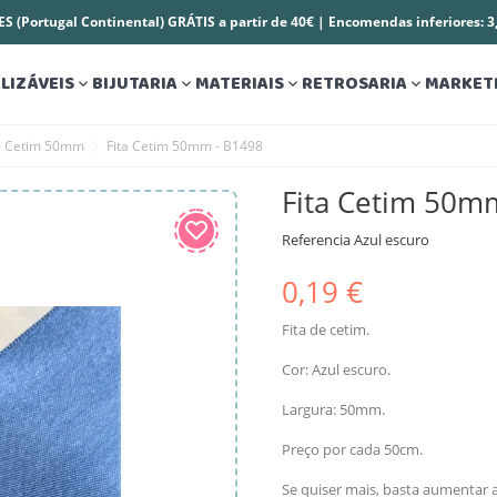
S (Portugal Continental) GRÁTIS a partir de 40€ | Encomendas inferiores: 
LIZÁVEIS
BIJUTARIA
MATERIAIS
RETROSARIA
MARKET




as Cetim 50mm
Fita Cetim 50mm - B1498
Fita Cetim 50m
Referencia
Azul escuro
0,19 €
Fita de cetim.
Cor: Azul escuro.
Largura: 50mm.
Preço por cada 50cm.
Se quiser mais, basta aumentar a