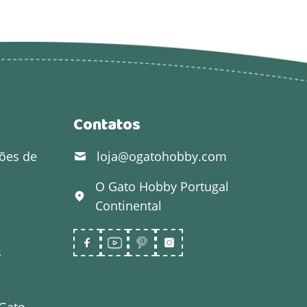
Contatos
ões de
loja@ogatohobby.com
O Gato Hobby
Portugal
Continental
s
 Gato