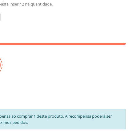
asta inserir 2 na quantidade.
pensa ao comprar 1 deste produto. A recompensa poderá ser
óximos pedidos.