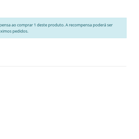
pensa ao comprar 1 deste produto. A recompensa poderá ser
óximos pedidos.