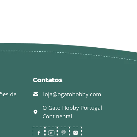
Contatos
ões de
loja@ogatohobby.com
O Gato Hobby
Portugal
Continental
s