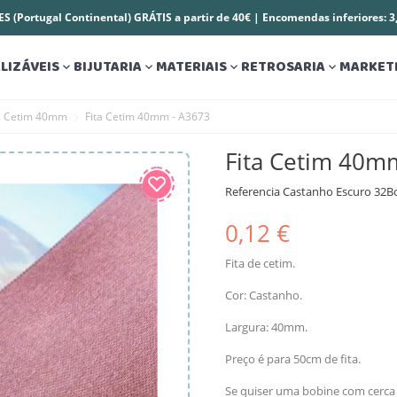
S (Portugal Continental) GRÁTIS a partir de 40€ | Encomendas inferiores: 
LIZÁVEIS
BIJUTARIA
MATERIAIS
RETROSARIA
MARKET




as Cetim 40mm
Fita Cetim 40mm - A3673
Fita Cetim 40m
Referencia
Castanho Escuro 32B
0,12 €
Fita de cetim.
Cor: Castanho.
Largura: 40mm.
Preço é para 50cm de fita.
Se quiser uma bobine com cerca 