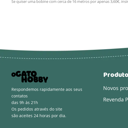
Se quiser uma bobine com cerca de 16 metros por apenas 3,60€, insi
Produt
Novos pr
Respondemos rapidamente aos seus
contatos
Revenda P
das 9h às 21h
Os pedidos através do site
são aceites 24 horas por dia.