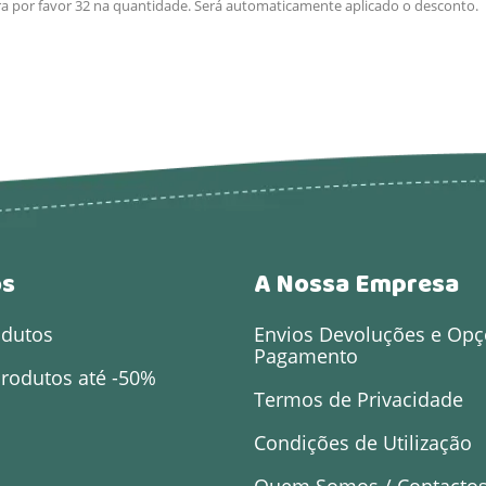
ra por favor 32 na quantidade. Será automaticamente aplicado o desconto.
os
A Nossa Empresa
odutos
Envios Devoluções e Opç
Pagamento
rodutos até -50%
Termos de Privacidade
Condições de Utilização
Quem Somos / Contacto