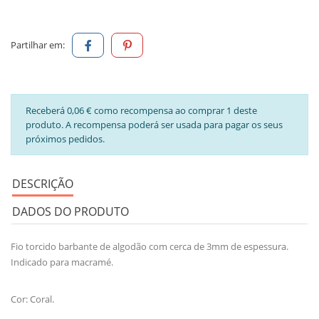
Partilhar em:
Receberá 0,06 € como recompensa ao comprar 1 deste
produto. A recompensa poderá ser usada para pagar os seus
próximos pedidos.
DESCRIÇÃO
DADOS DO PRODUTO
Fio torcido barbante de algodão com cerca de 3mm de espessura.
Indicado para macramé.
Cor: Coral.