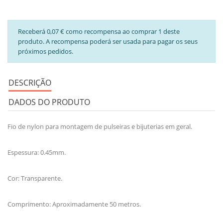
Receberá 0,07 € como recompensa ao comprar 1 deste
produto. A recompensa poderá ser usada para pagar os seus
próximos pedidos.
DESCRIÇÃO
DADOS DO PRODUTO
Fio de nylon para montagem de pulseiras e bijuterias em geral.
Espessura: 0.45mm.
Cor: Transparente.
Comprimento: Aproximadamente 50 metros.