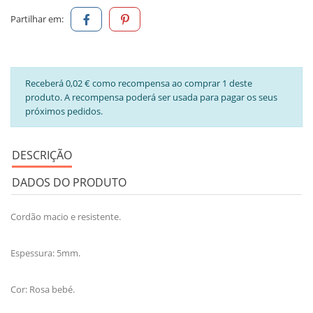
Partilhar em:
Receberá 0,02 € como recompensa ao comprar 1 deste
produto. A recompensa poderá ser usada para pagar os seus
próximos pedidos.
DESCRIÇÃO
DADOS DO PRODUTO
Cordão macio e resistente.
Espessura: 5mm.
Cor: Rosa bebé.