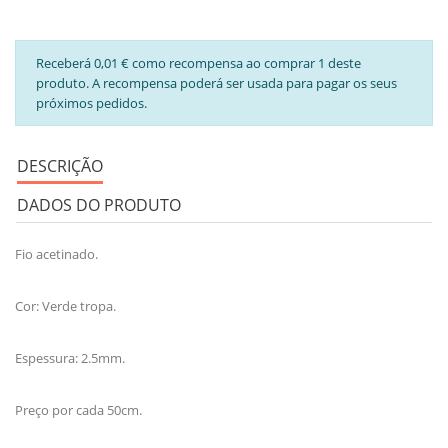
Receberá 0,01 € como recompensa ao comprar 1 deste
produto. A recompensa poderá ser usada para pagar os seus
próximos pedidos.
DESCRIÇÃO
DADOS DO PRODUTO
Fio acetinado.
Cor: Verde tropa.
Espessura: 2.5mm.
Preço por cada 50cm.