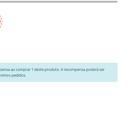
pensa ao comprar 1 deste produto. A recompensa poderá ser
óximos pedidos.