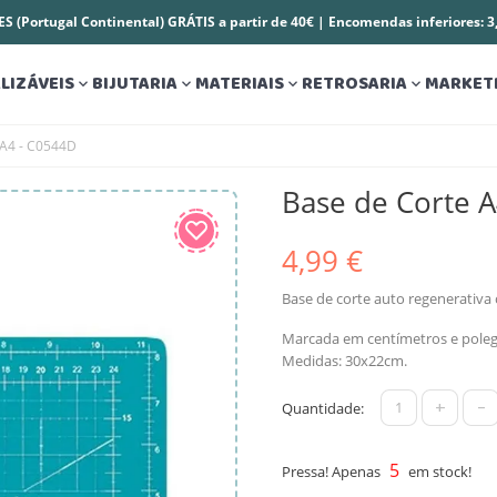
S (Portugal Continental) GRÁTIS a partir de 40€ | Encomendas inferiores: 
LIZÁVEIS
BIJUTARIA
MATERIAIS
RETROSARIA
MARKET




 A4 - C0544D
Base de Corte 
4,99 €
Base de corte auto regenerativa
Marcada em centímetros e poleg
Medidas: 30x22cm.
+
-
Quantidade:
5
Pressa! Apenas
em stock!