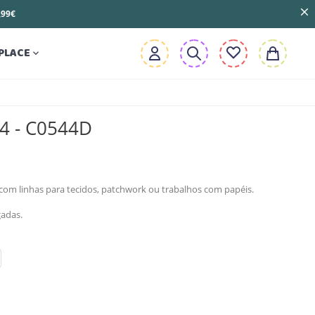
3,99€
PLACE

A4 - C0544D
 com linhas para tecidos, patchwork ou trabalhos com papéis.
adas.