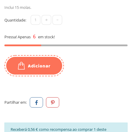
Inclui 15 molas.
+
-
Quantidade:
6
Pressa! Apenas
em stock!
Adicionar
Partilhar em:
Receberá 0,56 € como recompensa ao comprar 1 deste