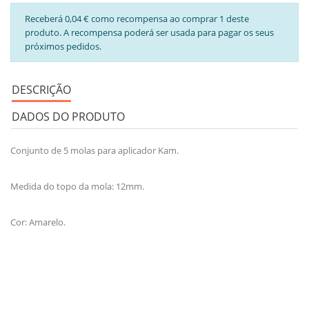
Receberá 0,04 € como recompensa ao comprar 1 deste
produto. A recompensa poderá ser usada para pagar os seus
próximos pedidos.
DESCRIÇÃO
DADOS DO PRODUTO
Conjunto de 5 molas para aplicador Kam.
Medida do topo da mola: 12mm.
Cor: Amarelo.