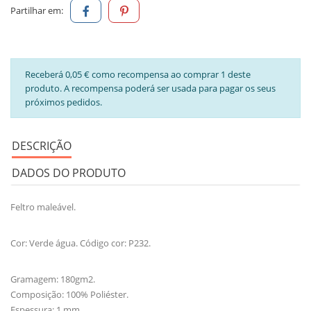
Partilhar em:
Receberá 0,05 € como recompensa ao comprar 1 deste
produto. A recompensa poderá ser usada para pagar os seus
próximos pedidos.
DESCRIÇÃO
DADOS DO PRODUTO
Feltro maleável.
Cor: Verde água. Código cor: P232.
Gramagem: 180gm2.
Composição: 100% Poliéster.
Espessura: 1 mm.