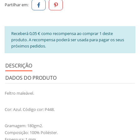
Partilhar em:
Receberá 0,05 € como recompensa ao comprar 1 deste
produto. A recompensa poderá ser usada para pagar os seus
próximos pedidos.
DESCRIÇÃO
DADOS DO PRODUTO
Feltro maleável.
Cor: Azul. Código cor: P448.
Gramagem: 180gm2.
Composição: 100% Poliéster.
Espessura: 1 mm.