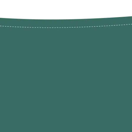
Novos pr
Revenda P
das 9h às 21h