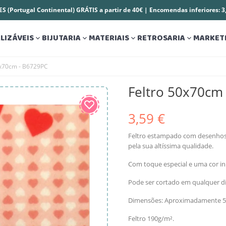
S (Portugal Continental) GRÁTIS a partir de 40€ | Encomendas inferiores: 
LIZÁVEIS
BIJUTARIA
MATERIAIS
RETROSARIA
MARKET




0x70cm - B6729PC
Feltro 50x70cm
3,59 €
Feltro estampado com desenhos 
pela sua altíssima qualidade.
Com toque especial e uma cor ini
Pode ser cortado em qualquer dire
Dimensões: Aproximadamente 
Feltro 190g/m².