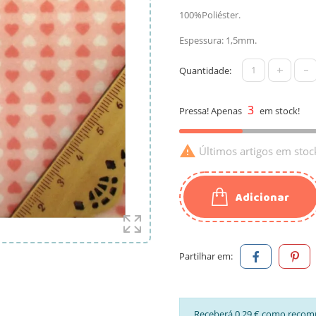
100%Poliéster.
Espessura: 1,5mm.
+
-
Quantidade:
3
Pressa! Apenas
em stock!

Últimos artigos em stoc
Adicionar
Partilhar em:
Receberá 0,29 € como recom