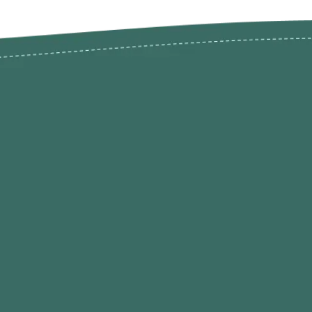
odutos
Envios Devoluções e Opç
Pagamento
rodutos até -50%
Termos de Privacidade
Condições de Utilização
Quem Somos / Contacto
Marketplace
Programa de Afiliados O
Hobby