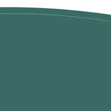
ões de
loja@ogatohobby.com
O Gato Hobby
Portugal
Continental
s
 Gato