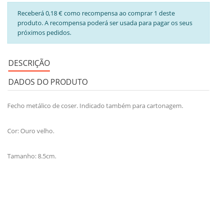
Receberá 0,18 € como recompensa ao comprar 1 deste
produto. A recompensa poderá ser usada para pagar os seus
próximos pedidos.
DESCRIÇÃO
DADOS DO PRODUTO
Fecho metálico de coser. Indicado também para cartonagem.
Cor: Ouro velho.
Tamanho: 8.5cm.