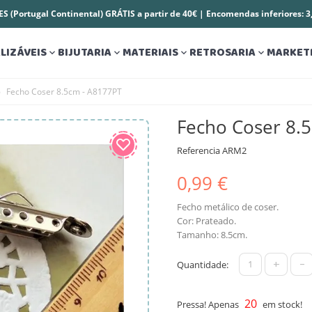
S (Portugal Continental) GRÁTIS a partir de 40€ | Encomendas inferiores: 
LIZÁVEIS
BIJUTARIA
MATERIAIS
RETROSARIA
MARKET




Fecho Coser 8.5cm - A8177PT
Fecho Coser 8.
Referencia
ARM2
0,99 €
Fecho metálico de coser.
Cor: Prateado.
Tamanho: 8.5cm.
+
-
Quantidade:
20
Pressa! Apenas
em stock!