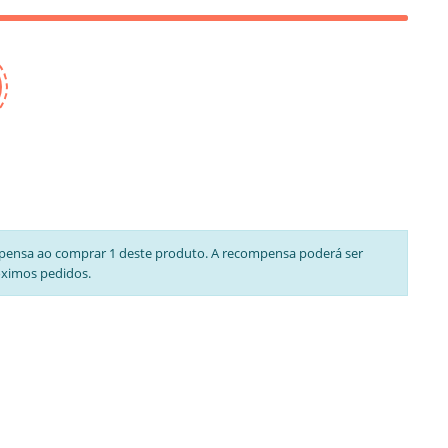
pensa ao comprar 1 deste produto. A recompensa poderá ser
óximos pedidos.