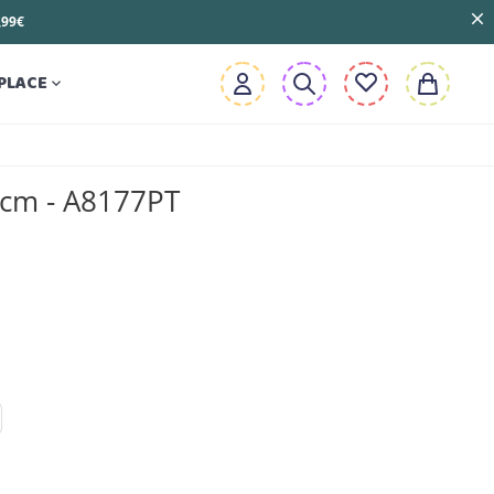
3,99€
PLACE

5cm - A8177PT