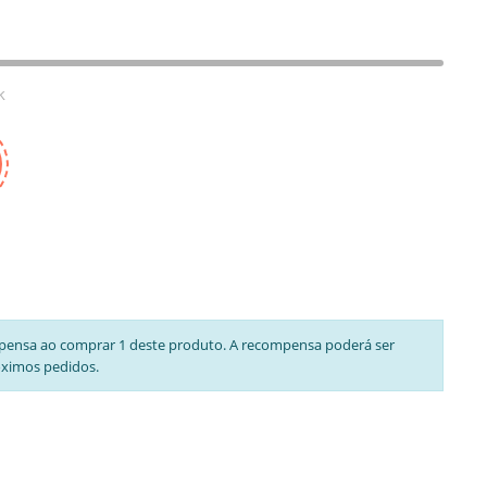
k
pensa ao comprar 1 deste produto. A recompensa poderá ser
óximos pedidos.