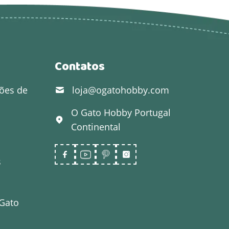
Contatos
ões de
loja@ogatohobby.com
O Gato Hobby
Portugal
Continental
s
 Gato