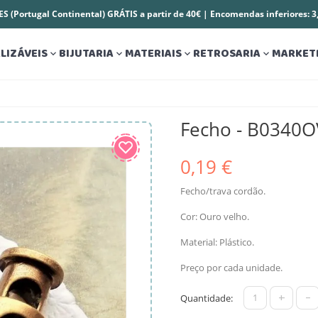
S (Portugal Continental) GRÁTIS a partir de 40€ | Encomendas inferiores: 
LIZÁVEIS
BIJUTARIA
MATERIAIS
RETROSARIA
MARKET




Fecho - B0340O
0,19 €
Fecho/trava cordão.
Cor: Ouro velho.
Material: Plástico.
Preço por cada unidade.
+
-
Quantidade: