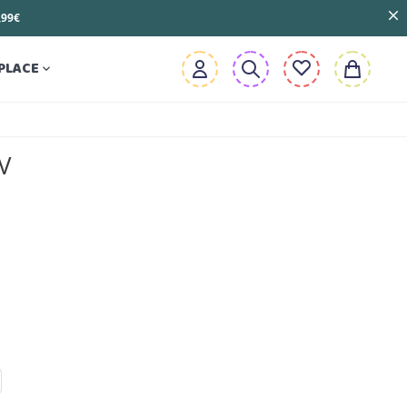
3,99€
PLACE

V