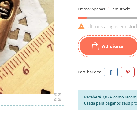
1
Pressa! Apenas
em stock!

Últimos artigos em stoc
Adicionar
Partilhar em:
Receberá 0,02 € como recom
usada para pagar os seus pr