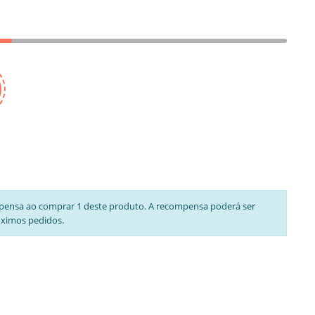
pensa ao comprar 1 deste produto. A recompensa poderá ser
óximos pedidos.