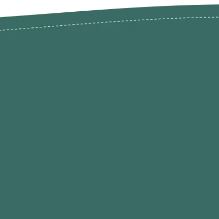
odutos
Envios Devoluções e Opç
Pagamento
rodutos até -50%
Termos de Privacidade
Condições de Utilização
Quem Somos / Contacto
Marketplace
Programa de Afiliados O
Hobby