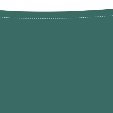
Novos pr
Revenda P
das 9h às 21h