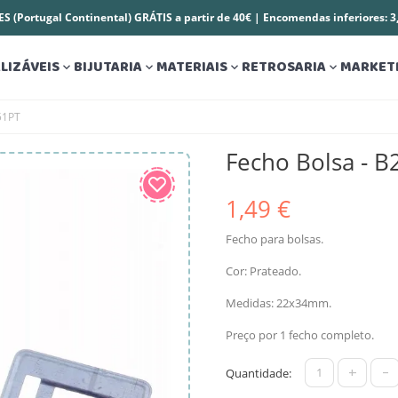
S (Portugal Continental) GRÁTIS a partir de 40€ | Encomendas inferiores: 
LIZÁVEIS
BIJUTARIA
MATERIAIS
RETROSARIA
MARKET




51PT
Fecho Bolsa - 
1,49 €
Fecho para bolsas.
Cor: Prateado.
Medidas: 22x34mm.
Preço por 1 fecho completo.
+
-
Quantidade: