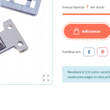
7
Pressa! Apenas
em stock!
Adicionar
Partilhar em:
Receberá 0,12 € como recom
usada para pagar os seus pr