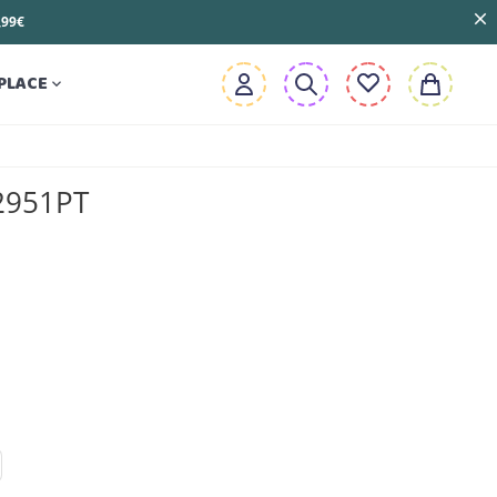
3,99€
PLACE

B2951PT