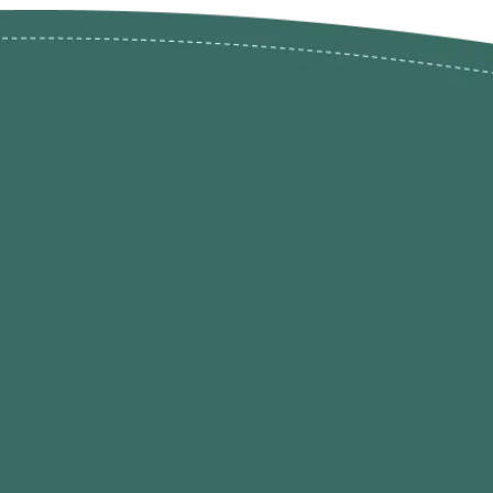
ões de
loja@ogatohobby.com
O Gato Hobby
Portugal
Continental
s
 Gato