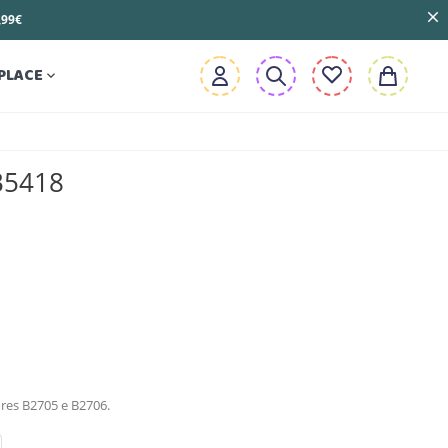
3,99€
PLACE

B5418
res B2705 e B2706.