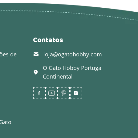
Contatos
ões de
loja@ogatohobby.com
O Gato Hobby
Portugal
Continental
s
 Gato