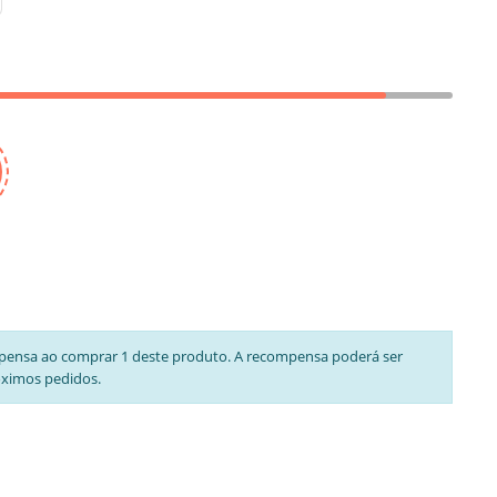
pensa ao comprar 1 deste produto. A recompensa poderá ser
óximos pedidos.