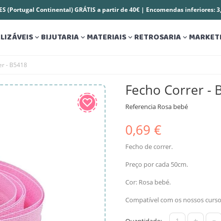
S (Portugal Continental) GRÁTIS a partir de 40€ | Encomendas inferiores: 
LIZÁVEIS
BIJUTARIA
MATERIAIS
RETROSARIA
MARKET




er - B5418
Fecho Correr - 
Referencia
Rosa bebé
0,69 €
Fecho de correr.
Preço por cada 50cm.
Cor: Rosa bebé.
Compatível com os nossos curso
+
-
Quantidade: