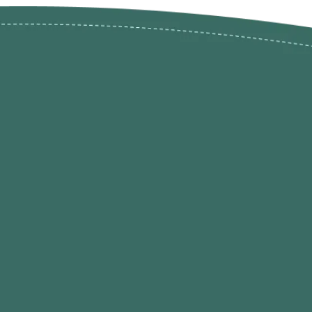
ões de
loja@ogatohobby.com
O Gato Hobby
Portugal
Continental
s
 Gato