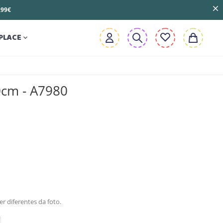
3,99€
PLACE

0cm - A7980
r diferentes da foto.