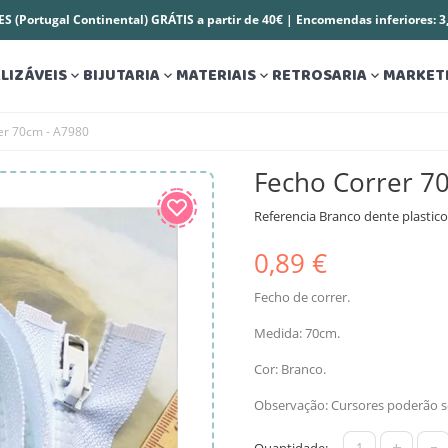
S (Portugal Continental) GRÁTIS a partir de 40€ | Encomendas inferiores: 
LIZÁVEIS
BIJUTARIA
MATERIAIS
RETROSARIA
MARKET




er 70cm - A7980
Fecho Correr 7
Referencia
Branco dente plastico
0,89 €
Fecho de correr.
Medida: 70cm.
Cor: Branco.
Observação: Cursores poderão se
+
-
Quantidade: