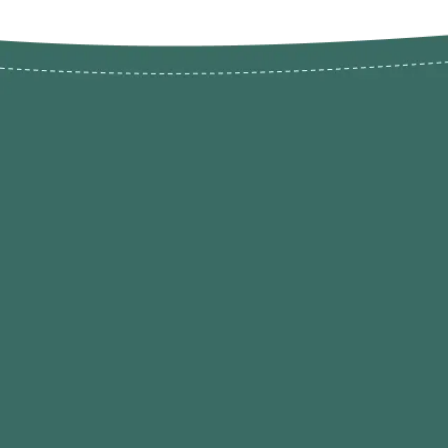
Novos pr
Revenda P
das 9h às 21h