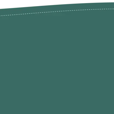
odutos
Envios Devoluções e Opç
Pagamento
rodutos até -50%
Termos de Privacidade
Condições de Utilização
Quem Somos / Contacto
Marketplace
Programa de Afiliados O
Hobby