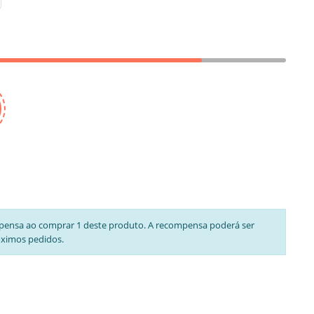
pensa ao comprar 1 deste produto. A recompensa poderá ser
óximos pedidos.