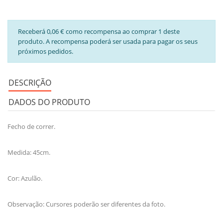
Receberá 0,06 € como recompensa ao comprar 1 deste
produto. A recompensa poderá ser usada para pagar os seus
próximos pedidos.
DESCRIÇÃO
DADOS DO PRODUTO
Fecho de correr.
Medida: 45cm.
Cor: Azulão.
Observação: Cursores poderão ser diferentes da foto.