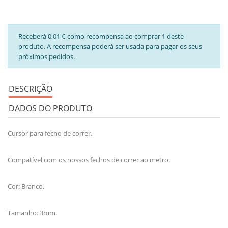
Receberá 0,01 € como recompensa ao comprar 1 deste
produto. A recompensa poderá ser usada para pagar os seus
próximos pedidos.
DESCRIÇÃO
DADOS DO PRODUTO
Cursor para fecho de correr.
Compatível com os nossos fechos de correr ao metro.
Cor: Branco.
Tamanho: 3mm.