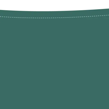
Novos pr
Revenda P
das 9h às 21h