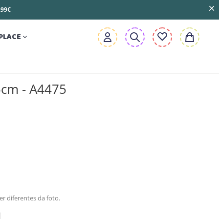
3,99€
PLACE

5cm - A4475
r diferentes da foto.