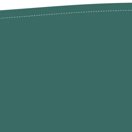
odutos
Envios Devoluções e Opç
Pagamento
rodutos até -50%
Termos de Privacidade
Condições de Utilização
Quem Somos / Contacto
Marketplace
Programa de Afiliados O
Hobby