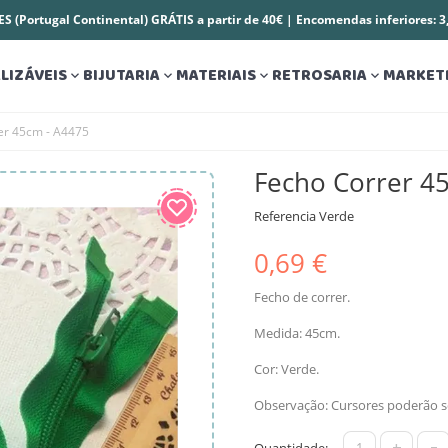
S (Portugal Continental) GRÁTIS a partir de 40€ | Encomendas inferiores: 
LIZÁVEIS
BIJUTARIA
MATERIAIS
RETROSARIA
MARKET




er 45cm - A4475
Fecho Correr 4
Referencia
Verde
0,69 €
Fecho de correr.
Medida: 45cm.
Cor: Verde.
Observação: Cursores poderão se
+
-
Quantidade: