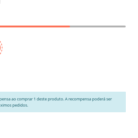
pensa ao comprar 1 deste produto. A recompensa poderá ser
óximos pedidos.