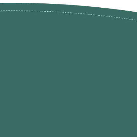
ões de
loja@ogatohobby.com
O Gato Hobby
Portugal
Continental
s
 Gato