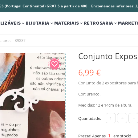
S (Portugal Continental) GRÁTIS a partir de 40€ | Encomendas inferiores: 
LIZÁVEIS
BIJUTARIA
MATERIAIS
RETROSARIA
MARKET




sitores - B9887
Conjunto Exposi
6,99 €
Conjunto de 2 expositores para b
Cor: Branco.
Medidas: 12 e 14cm de altura.
+
-
Quantidade:
1
Pressa! Apenas
em stock!