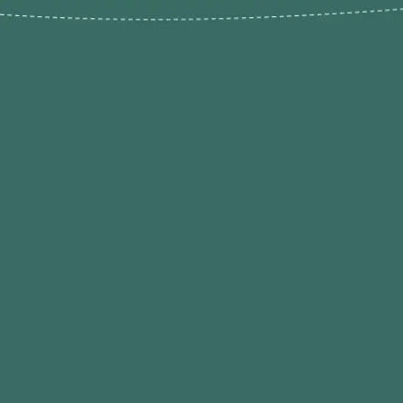
Novos pr
Revenda P
das 9h às 21h