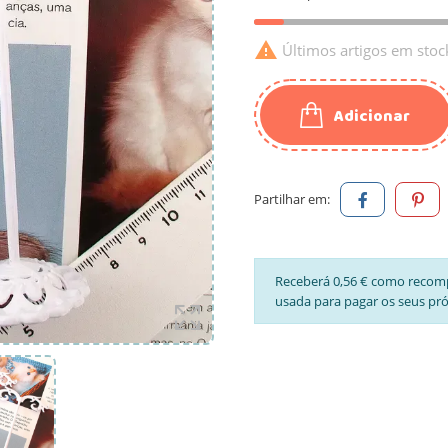

Últimos artigos em stoc
Adicionar
Partilhar em:
Receberá 0,56 € como recom
usada para pagar os seus pr