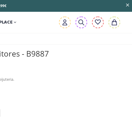
3,99€
PLACE

tores - B9887
ijuteria.