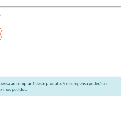
k
pensa ao comprar 1 deste produto. A recompensa poderá ser
óximos pedidos.