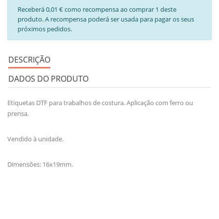
Receberá 0,01 € como recompensa ao comprar 1 deste
produto. A recompensa poderá ser usada para pagar os seus
próximos pedidos.
DESCRIÇÃO
DADOS DO PRODUTO
Etiquetas DTF para trabalhos de costura. Aplicação com ferro ou
prensa.
Vendido à unidade.
Dimensões: 16x19mm.