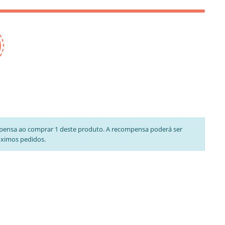
pensa ao comprar 1 deste produto. A recompensa poderá ser
óximos pedidos.