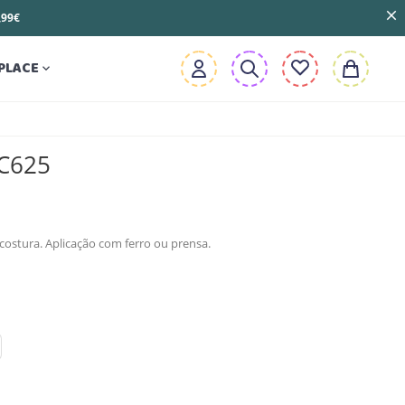
3,99€
PLACE

EC625
costura. Aplicação com ferro ou prensa.