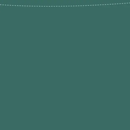
Novos pr
Revenda P
das 9h às 21h