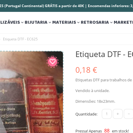
S (Portugal Continental) GRÁTIS a partir de 40€ | Encomendas inferiores: 
LIZÁVEIS
BIJUTARIA
MATERIAIS
RETROSARIA
MARKET




Etiqueta DTF - EC625
Etiqueta DTF - 
0,18 €
Etiquetas DTF para trabalhos de 
Vendido à unidade.
Dimensões: 18x23mm.
+
-
Quantidade:
88
Pressa! Apenas
em stock!