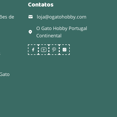
Contatos
ões de
loja@ogatohobby.com
O Gato Hobby
Portugal
Continental
s
 Gato