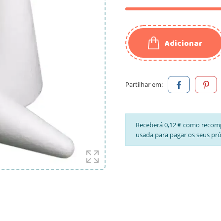
Adicionar
Partilhar em:
Receberá 0,12 € como recom
usada para pagar os seus pr