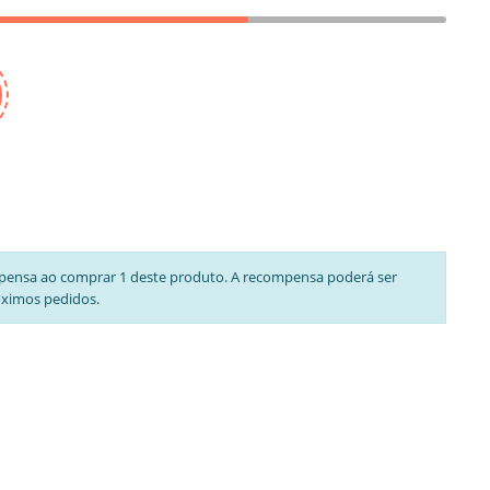
pensa ao comprar 1 deste produto. A recompensa poderá ser
óximos pedidos.