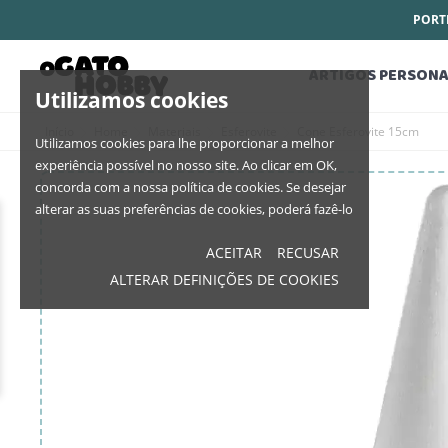
PORTE
ARTIGOS PERSONA
Utilizamos cookies
Início
Home
Materiais
Esferovite
Cone Esferovite 15cm
Utilizamos cookies para lhe proporcionar a melhor
experiência possível no nosso site. Ao clicar em OK,
concorda com a nossa política de cookies. Se desejar
alterar as suas preferências de cookies, poderá fazê-lo
ACEITAR
RECUSAR
ALTERAR DEFINIÇÕES DE COOKIES