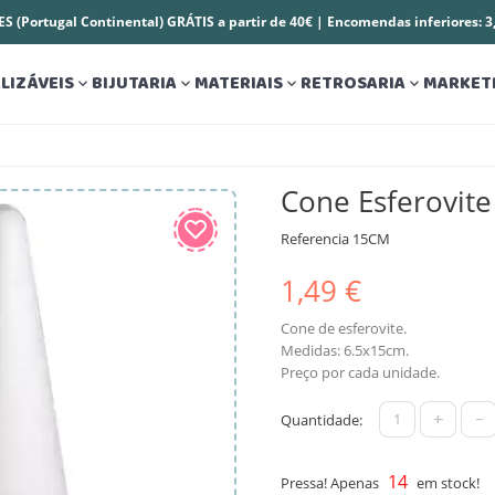
S (Portugal Continental) GRÁTIS a partir de 40€ | Encomendas inferiores: 
LIZÁVEIS
BIJUTARIA
MATERIAIS
RETROSARIA
MARKET




Cone Esferovit
Referencia
15CM
1,49 €
Cone de esferovite.
Medidas: 6.5x15cm.
Preço por cada unidade.
+
-
Quantidade:
14
Pressa! Apenas
em stock!