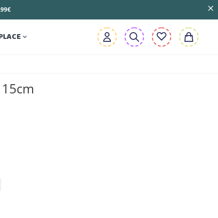
3,99€
PLACE

e 15cm