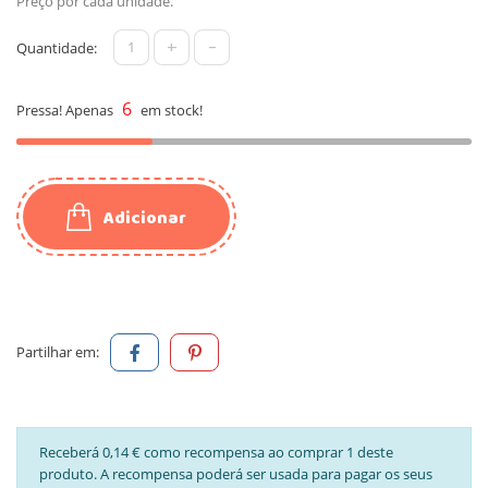
Preço por cada unidade.
+
-
Quantidade:
6
Pressa! Apenas
em stock!
Adicionar
Partilhar em:
Receberá 0,14 € como recompensa ao comprar 1 deste
produto. A recompensa poderá ser usada para pagar os seus