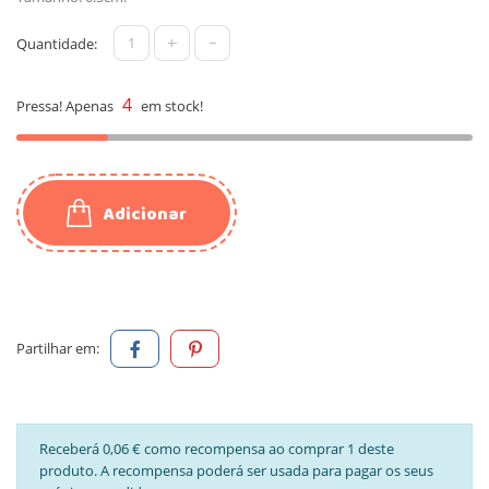
+
-
Quantidade:
4
Pressa! Apenas
em stock!
Adicionar
Partilhar em:
Receberá 0,06 € como recompensa ao comprar 1 deste
produto. A recompensa poderá ser usada para pagar os seus