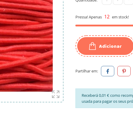
12
Pressa! Apenas
em stock!
Adicionar
Partilhar em:
Receberá 0,01 € como recom
usada para pagar os seus pr