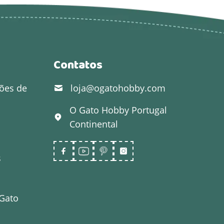
Contatos
ões de
loja@ogatohobby.com
O Gato Hobby
Portugal
Continental
s
 Gato