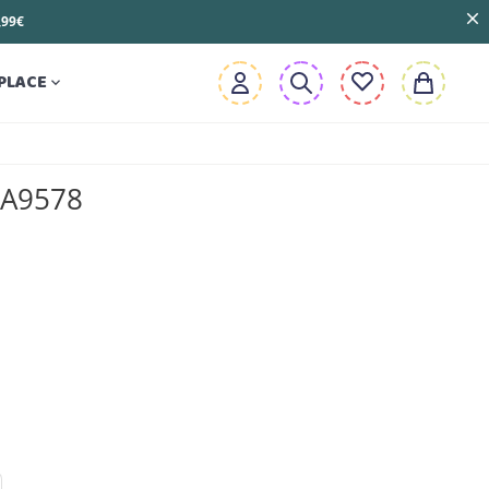
3,99€
PLACE

- A9578