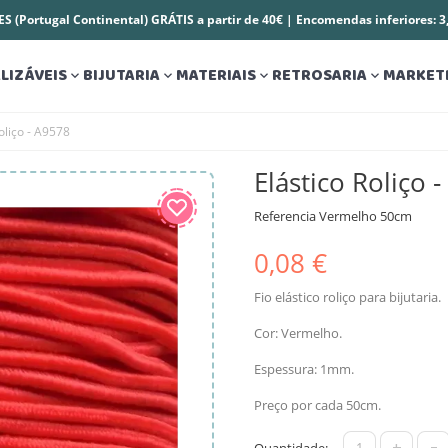
S (Portugal Continental) GRÁTIS a partir de 40€ | Encomendas inferiores: 
LIZÁVEIS
BIJUTARIA
MATERIAIS
RETROSARIA
MARKET




oliço - A9578
Elástico Roliço 
Referencia
Vermelho 50cm
0,08 €
Fio elástico roliço para bijutaria.
Cor: Vermelho.
Espessura: 1mm.
Preço por cada 50cm.
+
-
Quantidade: