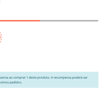
pensa ao comprar 1 deste produto. A recompensa poderá ser
óximos pedidos.