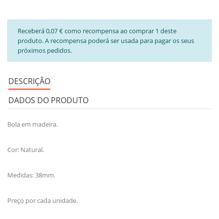
Receberá 0,07 € como recompensa ao comprar 1 deste
produto. A recompensa poderá ser usada para pagar os seus
próximos pedidos.
DESCRIÇÃO
DADOS DO PRODUTO
Bola em madeira.
Cor: Natural.
Medidas: 38mm.
Preço por cada unidade.