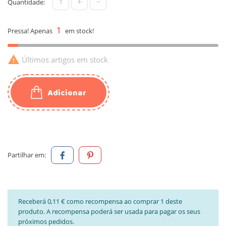
+
-
Quantidade:
1
Pressa! Apenas
em stock!

Últimos artigos em stock
Adicionar
Partilhar em:
Receberá 0,11 € como recompensa ao comprar 1 deste
produto. A recompensa poderá ser usada para pagar os seus
próximos pedidos.