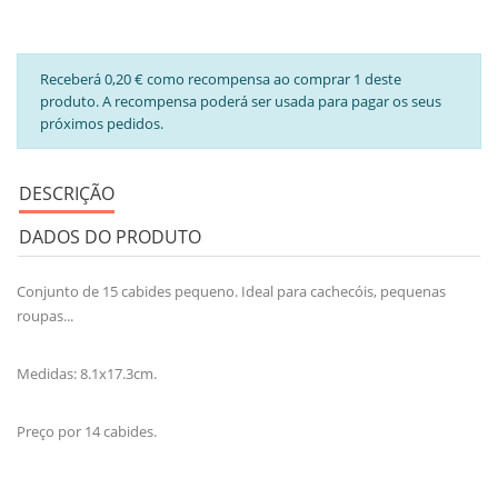
Receberá 0,20 € como recompensa ao comprar 1 deste
produto. A recompensa poderá ser usada para pagar os seus
próximos pedidos.
DESCRIÇÃO
DADOS DO PRODUTO
Conjunto de 15 cabides pequeno. Ideal para cachecóis, pequenas
roupas...
Medidas: 8.1x17.3cm.
Preço por 14 cabides.