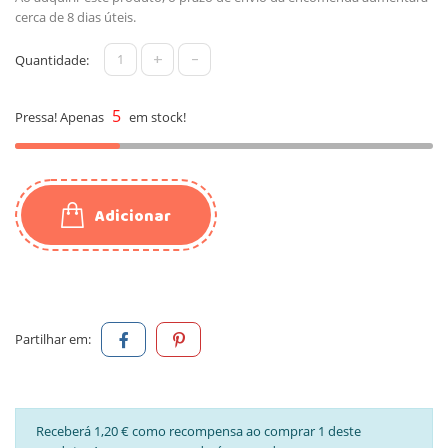
cerca de 8 dias úteis.
+
-
Quantidade:
5
Pressa! Apenas
em stock!
Adicionar
Partilhar em:
Receberá 1,20 € como recompensa ao comprar 1 deste