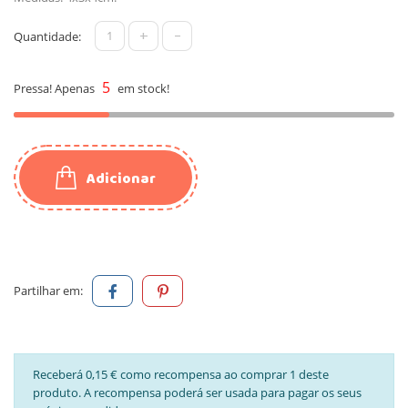
+
-
Quantidade:
5
Pressa! Apenas
em stock!
Adicionar
Partilhar em:
Receberá 0,15 € como recompensa ao comprar 1 deste
produto. A recompensa poderá ser usada para pagar os seus