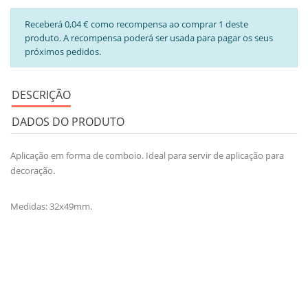
Receberá 0,04 € como recompensa ao comprar 1 deste
produto. A recompensa poderá ser usada para pagar os seus
próximos pedidos.
DESCRIÇÃO
DADOS DO PRODUTO
Aplicação em forma de comboio. Ideal para servir de aplicação para
decoração.
Medidas: 32x49mm.