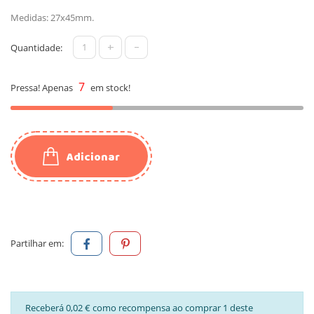
Medidas: 27x45mm.
+
-
Quantidade:
7
Pressa! Apenas
em stock!
Adicionar
Partilhar em:
Receberá 0,02 € como recompensa ao comprar 1 deste