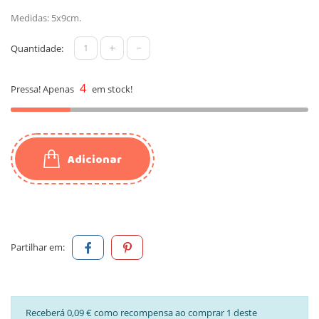
Medidas: 5x9cm.
+
-
Quantidade:
4
Pressa! Apenas
em stock!
Adicionar
Partilhar em:
Receberá 0,09 € como recompensa ao comprar 1 deste