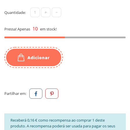
+
-
Quantidade:
10
Pressa! Apenas
em stock!
Adicionar
Partilhar em:
Receberá 0,16 € como recompensa ao comprar 1 deste
produto. A recompensa poderá ser usada para pagar os seus