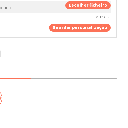
Escolher ficheiro
ionado
.png .jpg .gif
Guardar personalização