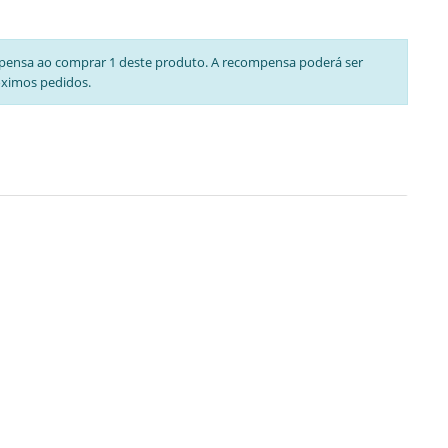
pensa ao comprar 1 deste produto. A recompensa poderá ser
óximos pedidos.