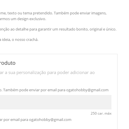
ome, texto ou tema pretendido. Também pode enviar imagens,
iarmos um design exclusivo.
ção ao detalhe para garantir um resultado bonito, original e único.
a ideia, o nosso crachá.
roduto
r a sua personalização para poder adicionar ao
o. Também pode enviar por email para
ogatohobby@gmail.com
250 car. máx
r por email para
ogatohobby@gmail.com