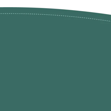
ões de
loja@ogatohobby.com
O Gato Hobby
Portugal
Continental
s
 Gato