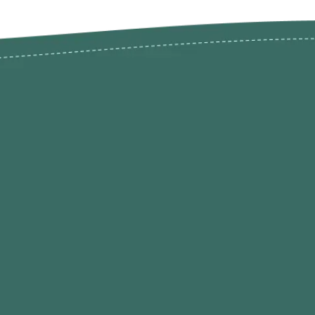
odutos
Envios Devoluções e Opç
Pagamento
rodutos até -50%
Termos de Privacidade
Condições de Utilização
Quem Somos / Contacto
Marketplace
Programa de Afiliados O
Hobby