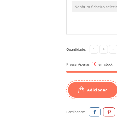
Nenhum ficheiro selec
+
-
Quantidade:
10
Pressa! Apenas
em stock!
Adicionar
Partilhar em: