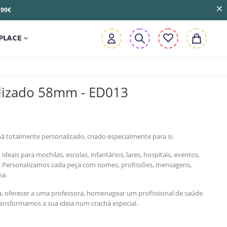
3,99€
PLACE

lizado 58mm - ED013
á totalmente personalizado, criado especialmente para si.
eais para mochilas, escolas, infantários, lares, hospitais, eventos,
s. Personalizamos cada peça com nomes, profissões, mensagens,
ha.
la, oferecer a uma professora, homenagear um profissional de saúde
ransformamos a sua ideia num crachá especial.