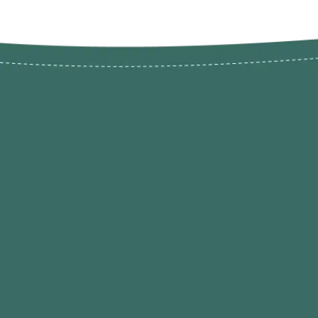
Novos pr
Revenda P
das 9h às 21h