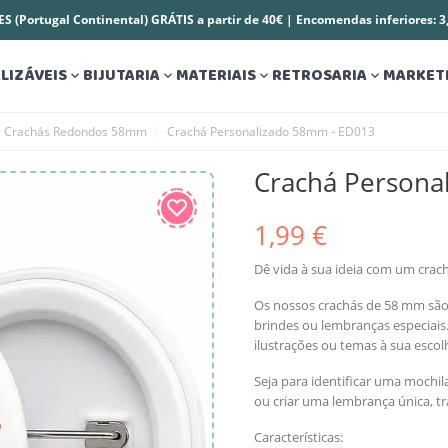
S (Portugal Continental) GRÁTIS a partir de 40€ | Encomendas inferiores: 
LIZÁVEIS
BIJUTARIA
MATERIAIS
RETROSARIA
MARKET




Crachás Redondos 58mm
Crachá Personalizado 58mm - ED013
Crachá Persona
1,99 €
Dê vida à sua ideia com um crach
Os nossos crachás de 58 mm são id
brindes ou lembranças especiai
ilustrações ou temas à sua escol
Seja para identificar uma mochi
ou criar uma lembrança única, t
Características: