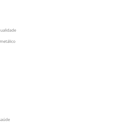
qualidade
 metálico
 saúde