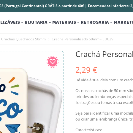
S (Portugal Continental) GRÁTIS a partir de 40€ | Encomendas inferiores: 
LIZÁVEIS
BIJUTARIA
MATERIAIS
RETROSARIA
MARKET




Crachás Quadrados 50mm
Crachá Personalizado 50mm - ED029
Crachá Persona
2,29 €
Dê vida à sua ideia com um crach
Os nossos crachás de 50 mm são id
brindes ou lembranças especiai
ilustrações ou temas à sua escol
Seja para identificar uma mochi
ou criar uma lembrança única, t
Características: