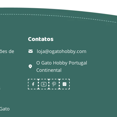
Contatos
ões de
loja@ogatohobby.com
O Gato Hobby
Portugal
Continental
s
 Gato