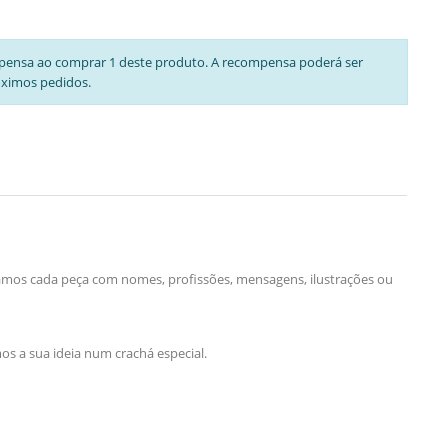
pensa ao comprar 1 deste produto. A recompensa poderá ser
óximos pedidos.
lizamos cada peça com nomes, profissões, mensagens, ilustrações ou
s a sua ideia num crachá especial.