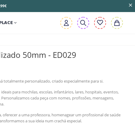
3,99€
PLACE

lizado 50mm - ED029
á totalmente personalizado, criado especialmente para si.
eais para mochilas, escolas, infantários, lares, hospitais, eventos,
s. Personalizamos cada peça com nomes, profissões, mensagens,
ha.
la, oferecer a uma professora, homenagear um profissional de saúde
ransformamos a sua ideia num crachá especial.