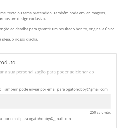
ome, texto ou tema pretendido. Também pode enviar imagens,
iarmos um design exclusivo.
ção ao detalhe para garantir um resultado bonito, original e único.
a ideia, o nosso crachá.
roduto
r a sua personalização para poder adicionar ao
o. Também pode enviar por email para
ogatohobby@gmail.com
250 car. máx
r por email para
ogatohobby@gmail.com