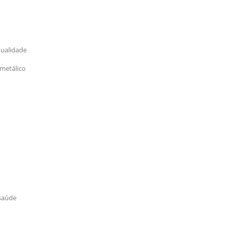
qualidade
 metálico
 saúde