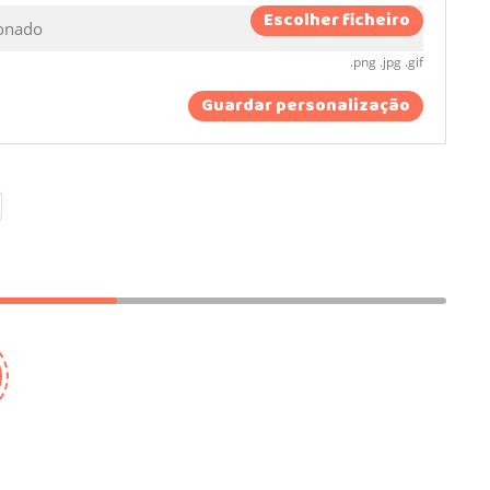
Escolher ficheiro
ionado
.png .jpg .gif
Guardar personalização