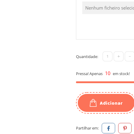
Nenhum ficheiro selec
+
-
Quantidade:
10
Pressa! Apenas
em stock!
Adicionar
Partilhar em: