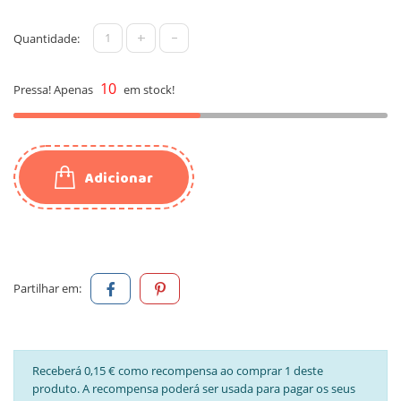
+
-
Quantidade:
10
Pressa! Apenas
em stock!
Adicionar
Partilhar em:
Receberá 0,15 € como recompensa ao comprar 1 deste
produto. A recompensa poderá ser usada para pagar os seus