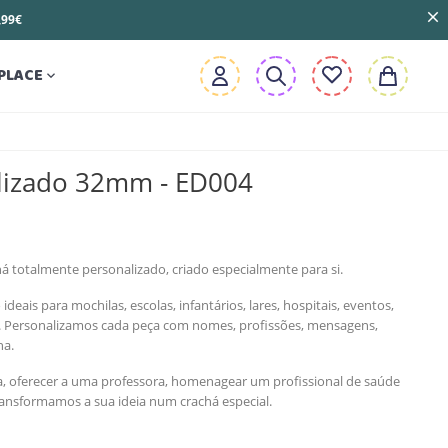
3,99€
PLACE

lizado 32mm - ED004
á totalmente personalizado, criado especialmente para si.
eais para mochilas, escolas, infantários, lares, hospitais, eventos,
s. Personalizamos cada peça com nomes, profissões, mensagens,
ha.
la, oferecer a uma professora, homenagear um profissional de saúde
ransformamos a sua ideia num crachá especial.