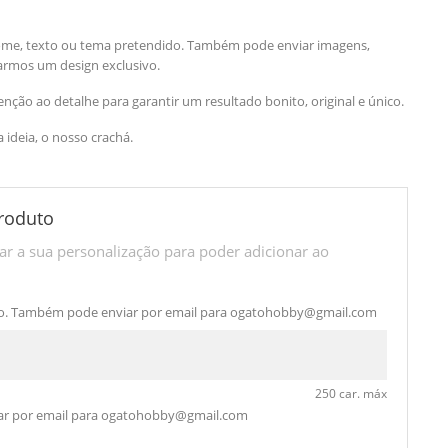
ome, texto ou tema pretendido. Também pode enviar imagens,
iarmos um design exclusivo.
ção ao detalhe para garantir um resultado bonito, original e único.
a ideia, o nosso crachá.
roduto
r a sua personalização para poder adicionar ao
o. Também pode enviar por email para
ogatohobby@gmail.com
250 car. máx
r por email para
ogatohobby@gmail.com