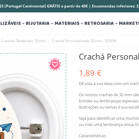
S (Portugal Continental) GRÁTIS a partir de 40€ | Encomendas inferiores: 
LIZÁVEIS
BIJUTARIA
MATERIAIS
RETROSARIA
MARKET




Crachás Redondos 32mm
Crachá Personalizado 32mm - ED004
Crachá Persona
1,89 €
Dê vida à sua ideia com um crach
Os nossos crachás de 32 mm são id
brindes ou lembranças especiai
ilustrações ou temas à sua escol
Seja para identificar uma mochi
ou criar uma lembrança única, t
Características: