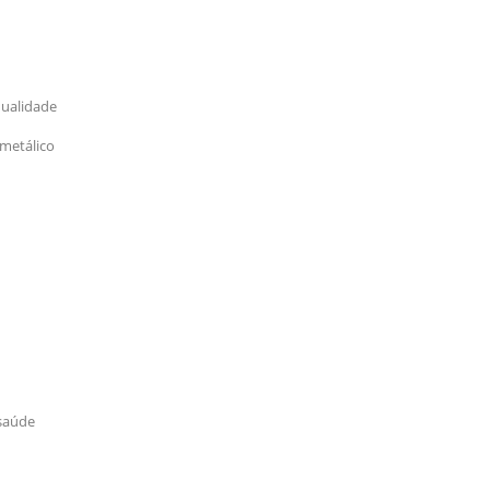
qualidade
 metálico
 saúde