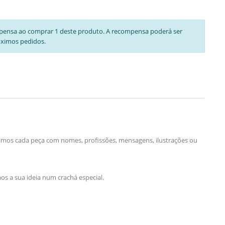
pensa ao comprar 1 deste produto. A recompensa poderá ser
óximos pedidos.
lizamos cada peça com nomes, profissões, mensagens, ilustrações ou
s a sua ideia num crachá especial.