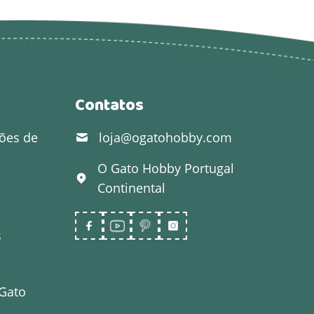
Contatos
ões de
loja@ogatohobby.com
O Gato Hobby
Portugal
Continental
s
 Gato