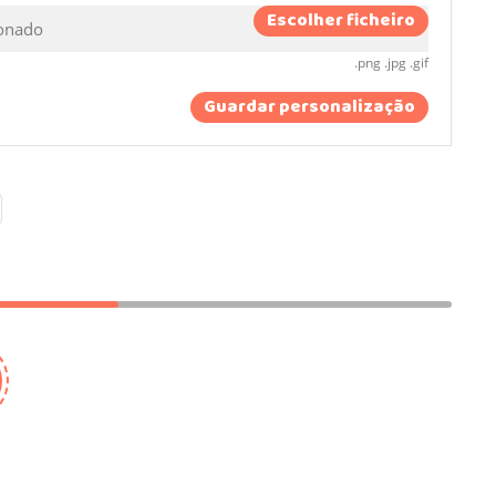
Escolher ficheiro
ionado
.png .jpg .gif
Guardar personalização