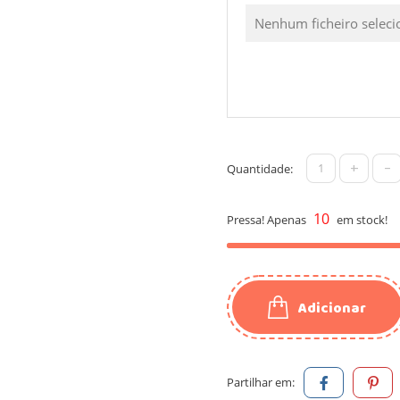
Nenhum ficheiro selec
+
-
Quantidade:
10
Pressa! Apenas
em stock!
Adicionar
Partilhar em: