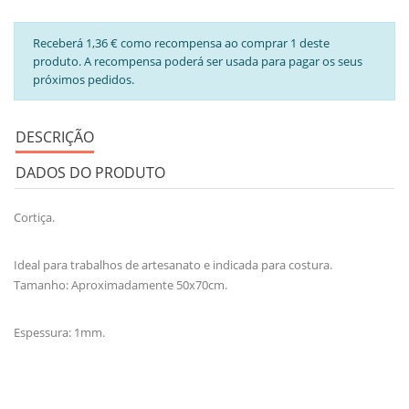
Receberá 1,36 € como recompensa ao comprar 1 deste
produto. A recompensa poderá ser usada para pagar os seus
próximos pedidos.
DESCRIÇÃO
DADOS DO PRODUTO
Cortiça.
Ideal para trabalhos de artesanato e indicada para costura.
Tamanho: Aproximadamente 50x70cm.
Espessura: 1mm.