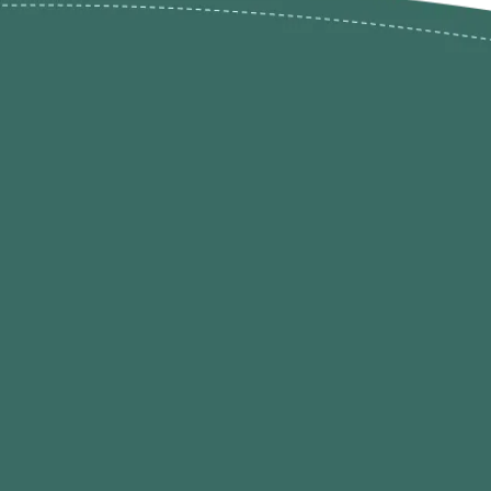
ões de
loja@ogatohobby.com
O Gato Hobby
Portugal
Continental
s
 Gato