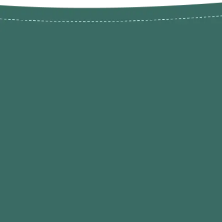
Novos pr
Revenda P
das 9h às 21h