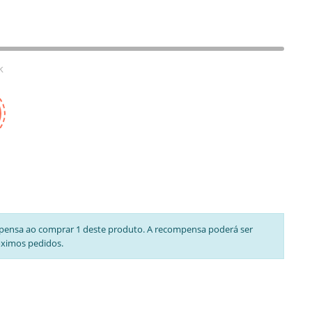
k
pensa ao comprar 1 deste produto. A recompensa poderá ser
óximos pedidos.