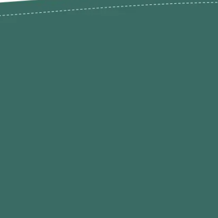
odutos
Envios Devoluções e Opç
Pagamento
rodutos até -50%
Termos de Privacidade
Condições de Utilização
Quem Somos / Contacto
Marketplace
Programa de Afiliados O
Hobby
Contacte-nos