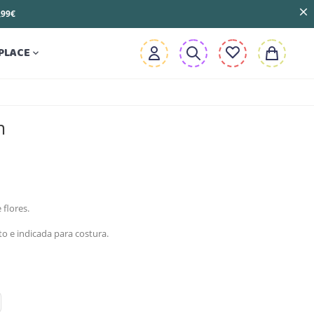
3,99€
PLACE

m
flores.
to e indicada para costura.