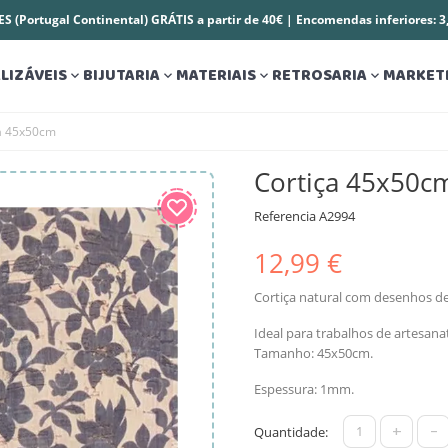
S (Portugal Continental) GRÁTIS a partir de 40€ | Encomendas inferiores: 
LIZÁVEIS
BIJUTARIA
MATERIAIS
RETROSARIA
MARKET




a 45x50cm
Cortiça 45x50c
Referencia
A2994
12,99 €
Cortiça natural com desenhos de 
Ideal para trabalhos de artesana
Tamanho: 45x50cm.
Espessura: 1mm.
+
-
Quantidade: