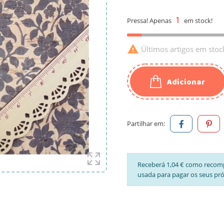
1
Pressa! Apenas
em stock!

Últimos artigos em stoc
Adicionar
Partilhar em:
Receberá 1,04 € como recom
usada para pagar os seus pr