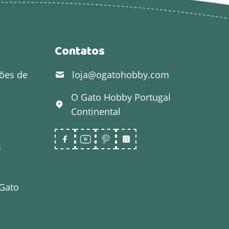
Contatos
ões de
loja@ogatohobby.com
O Gato Hobby
Portugal
Continental
s
 Gato