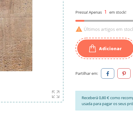
1
Pressa! Apenas
em stock!

Últimos artigos em stoc
Adicionar
Partilhar em:
Receberá 0,80 € como recom
usada para pagar os seus pr