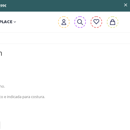
3,99€
PLACE

m
ho.
to e indicada para costura.