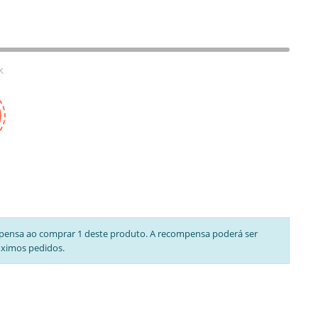
k
pensa ao comprar 1 deste produto. A recompensa poderá ser
óximos pedidos.