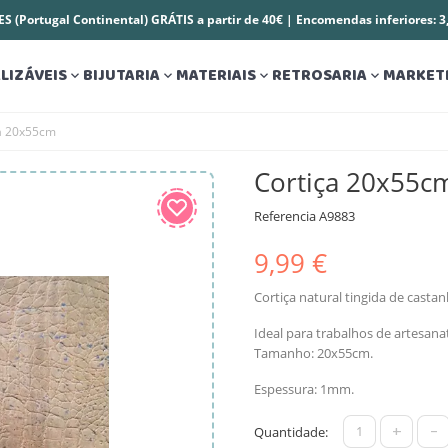
S (Portugal Continental) GRÁTIS a partir de 40€ | Encomendas inferiores: 
LIZÁVEIS
BIJUTARIA
MATERIAIS
RETROSARIA
MARKET




a 20x55cm
Cortiça 20x55c
Referencia
A9883
9,99 €
Cortiça natural tingida de castan
Ideal para trabalhos de artesana
Tamanho: 20x55cm.
Espessura: 1mm.
+
-
Quantidade: